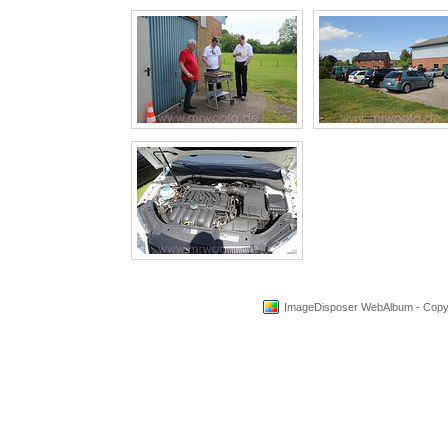
ImageDisposer WebAlbum - Copyri