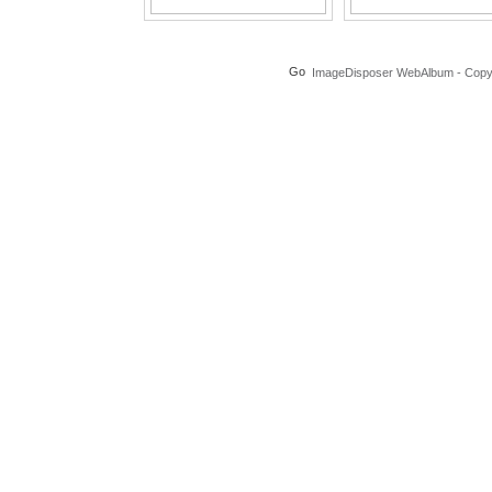
ImageDisposer WebAlbum - Copyri