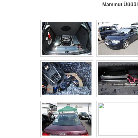
Mammut Üüüühh!