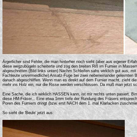
Ärgerlicher sind Fehler, die man hinterher noch sieht (aber aus eigener Er
diese wegzubügeln scheiterte und zog den breiten Riß im Furnier in Masserr
abgeschnitten (Bild links unten) Nachm Schleifen sahs wirklich gut aus, mit 
Fachleute unvermeidliche) Ansatz-Fuge bei zwei nebeneinander geleimten B
danach abgeschliffen. Wenn man es direkt auf dem Furnier macht, zieht die ü
mehr ins Holz ein, nur die Risse werden verschlossen. Da muß man jetzt sch
Eine Sache, die ich wirklich HASSEN kann, ist mir rechts unten pasiert. Bin
diese HM-Fräser... Eine etwa 1mm tiefe der Rundung des Fräsers entspreche
Poren des Furniers dringt (bzw. erst NACH dem 1. mal Klarlacken zuschmier
So sieht die 'Beule' jetzt aus: