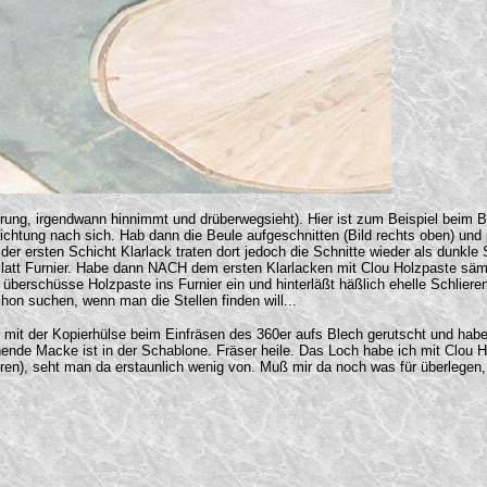
fahrung, irgendwann hinnimmt und drüberwegsieht). Hier ist zum Beispiel beim 
ichtung nach sich. Hab dann die Beule aufgeschnitten (Bild rechts oben) und 
der ersten Schicht Klarlack traten dort jedoch die Schnitte wieder als dunkle S
latt Furnier. Habe dann NACH dem ersten Klarlacken mit Clou Holzpaste sämt
berschüsse Holzpaste ins Furnier ein und hinterläßt häßlich ehelle Schlieren.
on suchen, wenn man die Stellen finden will...
 mit der Kopierhülse beim Einfräsen des 360er aufs Blech gerutscht und habe 
nde Macke ist in der Schablone. Fräser heile. Das Loch habe ich mit Clou Hol
en), seht man da erstaunlich wenig von. Muß mir da noch was für überlegen, 