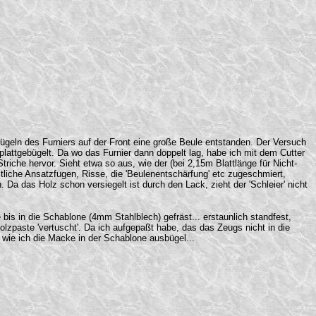
Bügeln des Furniers auf der Front eine große Beule entstanden. Der Versuch
plattgebügelt. Da wo das Furnier dann doppelt lag, habe ich mit dem Cutter
triche hervor. Sieht etwa so aus, wie der (bei 2,15m Blattlänge für Nicht-
liche Ansatzfugen, Risse, die 'Beulenentschärfung' etc zugeschmiert,
 Da das Holz schon versiegelt ist durch den Lack, zieht der 'Schleier' nicht
bis in die Schablone (4mm Stahlblech) gefräst... erstaunlich standfest,
zpaste 'vertuscht'. Da ich aufgepaßt habe, das das Zeugs nicht in die
wie ich die Macke in der Schablone ausbügel...